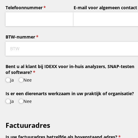
Telefoonnummer
(is vereist)
*
E-mail voor algemeen contact
BTW-nummer
(is vereist)
*
Bent u al klant bij IDEXX voor in-huis analyzers, SNAP-testen
of software?
(is vereist)
*
Ja
Nee
Is er een dierenarts werkzaam in uw praktijk of organisatie?
Ja
Nee
Factuuradres
Is uw factuuradres hetzelfde als bovenstaand adres?
(is vereist
*