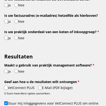
Ja
Nee
Is uw factuuradres (e-mailadres) hetzelfde als hierboven?
Ja
Nee
Is uw praktijk onderdeel van een keten of inkoopgroep?
(is ve
*
Ja
Nee
Resultaten
Maakt u gebruik van praktijk management software?
(is vereis
*
Ja
Nee
Geef aan hoe u de resultaten wilt ontvangen
(is vereist)
*
VetConnect PLUS
E-Mail (PDF-bijlage)
U kunt meerdere opties aanvinken.
Stuur mij inloggegevens voor VetConnect PLUS om online testen
Stuur mij inloggegevens voor VetConnect PLUS om online