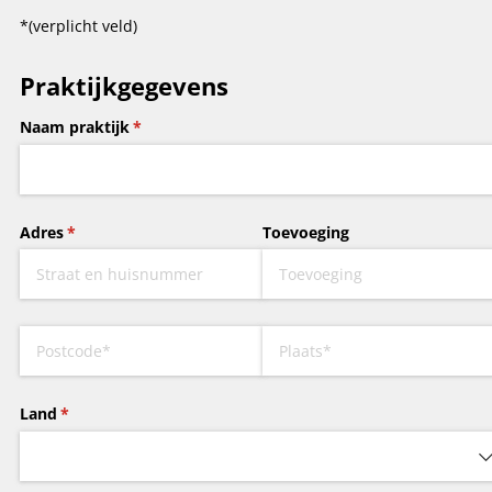
*(verplicht veld)
Praktijkgegevens
Naam praktijk
(is vereist)
*
Adres
(is vereist)
*
Toevoeging
Postcode
(is vereist)
*
City
(is vereist)
*
Land
(is vereist)
*