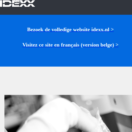
IDEXX
Bezoek de volledige website idexx.nl >
Visitez ce site en français (version belge) >