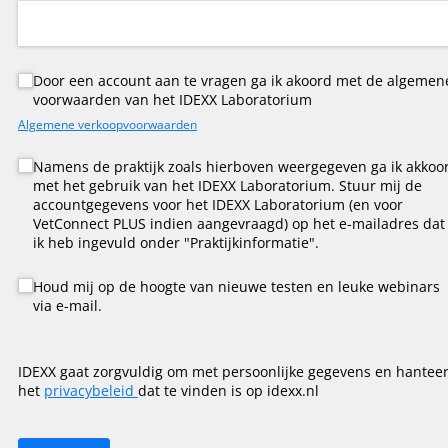
Untitled
Door een account aan te vragen ga ik akoord met de algemen
(is vereist)
*
voorwaarden van het IDEXX Laboratorium
Algemene verkoopvoorwaarden
Consent
Namens de praktijk zoals hierboven weergegeven ga ik akkoo
(is vereist)
*
met het gebruik van het IDEXX Laboratorium. Stuur mij de
accountgegevens voor het IDEXX Laboratorium (en voor
VetConnect PLUS indien aangevraagd) op het e-mailadres dat
ik heb ingevuld onder "Praktijkinformatie".
Houd mij op de hoogte van nieuwe testen en leuke webinars v
Houd mij op de hoogte van nieuwe testen en leuke webinars
via e-mail.
IDEXX gaat zorgvuldig om met persoonlijke gegevens en hanteer
het
privacybeleid
dat te vinden is op idexx.nl