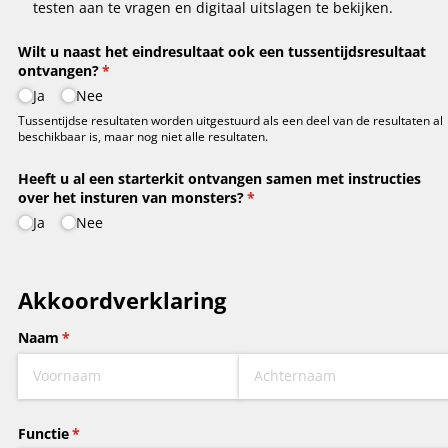
testen aan te vragen en digitaal uitslagen te bekijken.
Wilt u naast het eindresultaat ook een tussentijdsresultaat
ontvangen?
(is vereist)
*
Ja
Nee
Tussentijdse resultaten worden uitgestuurd als een deel van de resultaten al
beschikbaar is, maar nog niet alle resultaten.
Heeft u al een starterkit ontvangen samen met instructies
over het insturen van monsters?
(is vereist)
*
Ja
Nee
Akkoordverklaring
Naam
(is vereist)
*
Functie
(is vereist)
*